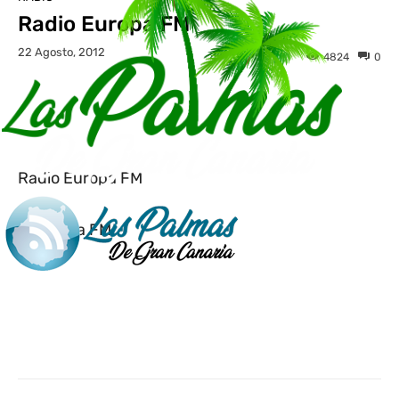
Radio Europa FM
22 Agosto, 2012
4824
0
Facebook
Twitter
WhatsApp
L
Radio Europa FM