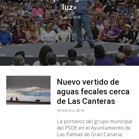
luz»
13 abril, 2019
Nuevo vertido de
aguas fecales cerca
de Las Canteras
18 febrero, 2014
La portavoz del grupo municipal
del PSOE en el Ayuntamiento de
Las Palmas de Gran Canaria,