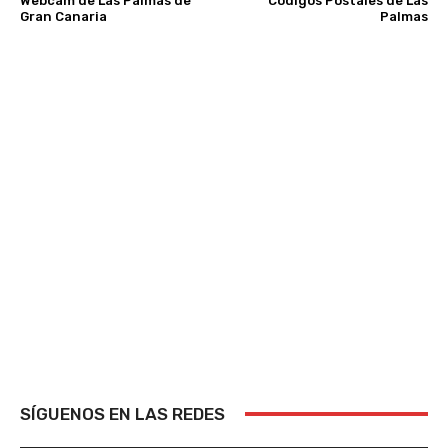
Webcam de Las Palmas de
Códigos Postales de Las
Gran Canaria
Palmas
SÍGUENOS EN LAS REDES