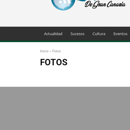
Palmas
de
Gran
Canaria
Actualidad
Sucesos
Cultura
Eventos
Inicio
Fotos
FOTOS
Actualidad
Carnaval
Conciertos
Cultura
Den