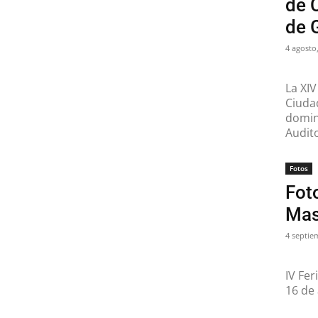
de 
de 
4 agosto
La XIV
Ciuda
doming
Audito
Fotos
Foto
Mas
4 septie
IV Fe
16 de