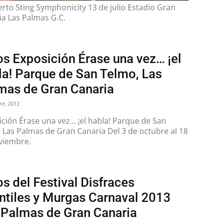
rto Sting Symphonicity 13 de julio Estadio Gran
ia Las Palmas G.C.
os Exposición Érase una vez… ¡el
la! Parque de San Telmo, Las
mas de Gran Canaria
re, 2012
ción Érase una vez... ¡el habla! Parque de San
 Las Palmas de Gran Canaria Del 3 de octubre al 18
viembre.
s del Festival Disfraces
antiles y Murgas Carnaval 2013
 Palmas de Gran Canaria