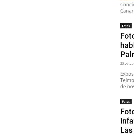
Concie
Canar
Fotos
Fot
hab
Pal
23 octub
Exposi
Telmo
de no
Fotos
Foto
Inf
Las