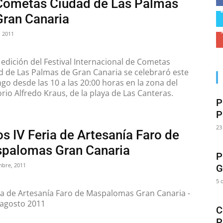
Cometas Ciudad de Las Palmas
Gran Canaria
, 2011
 edición del Festival Internacional de Cometas
d de Las Palmas de Gran Canaria se celebraró este
o desde las 10 a las 20:00 horas en la zona del
rio Alfredo Kraus, de la playa de Las Canteras.
P
P
23
s IV Feria de Artesanía Faro de
palomas Gran Canaria
P
mbre, 2011
G
5 
ria de Artesanía Faro de Maspalomas Gran Canaria -
 agosto 2011
C
P