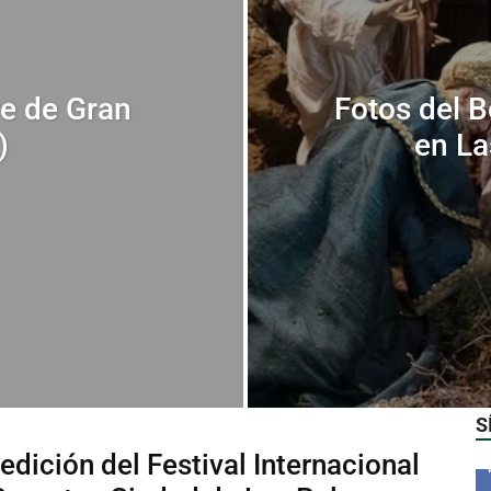
re de Gran
Fotos del 
)
en La
S
edición del Festival Internacional