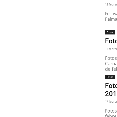
12 febre
Festiv
Palma
Fotos
Fot
17 febre
Fotos
Carna
de fe
Fotos
Fot
201
17 febre
Fotos
febre