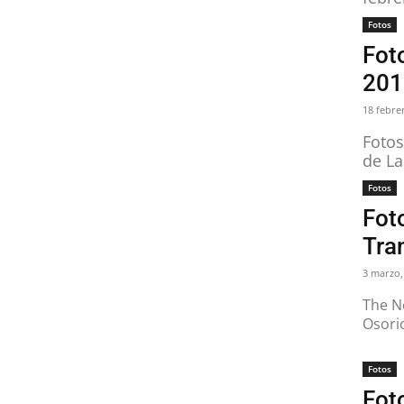
Fotos
Foto
201
18 febre
Fotos
de La
Fotos
Fot
Tra
3 marzo,
The N
Osorio
Fotos
Foto