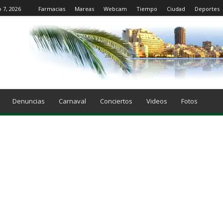
o 7, 2026
Farmacias
Mareas
Webcam
Tiempo
Ciudad
Deportes
Denuncias
Carnaval
Conciertos
Videos
Fotos