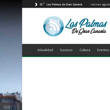
C
25
viernes, agost
Las Palmas de Gran Canaria
Info
Las
Palmas
de
Gran
Canaria
Actualidad
Sucesos
Cultura
Eventos