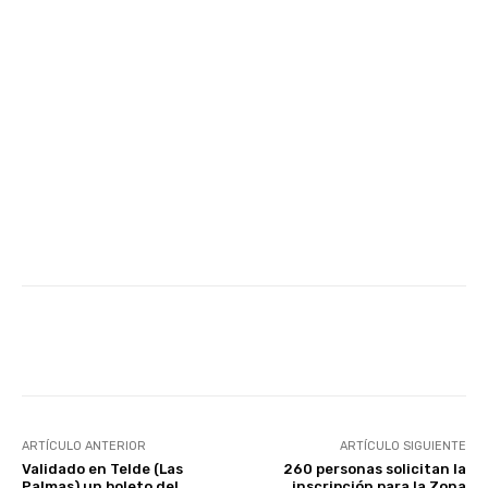
Facebook
Twitter
WhatsApp
ARTÍCULO ANTERIOR
ARTÍCULO SIGUIENTE
Validado en Telde (Las
260 personas solicitan la
Palmas) un boleto del
inscripción para la Zona