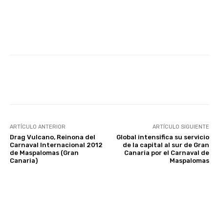
Facebook
Twitter
WhatsApp
ARTÍCULO ANTERIOR
ARTÍCULO SIGUIENTE
Drag Vulcano, Reinona del
Global intensifica su servicio
Carnaval Internacional 2012
de la capital al sur de Gran
de Maspalomas (Gran
Canaria por el Carnaval de
Canaria)
Maspalomas