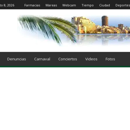
to 8, 2026
Farmacias
Mareas
Webcam
Tiempo
Ciudad
Deportes
Denuncias
Carnaval
Conciertos
Videos
Fotos