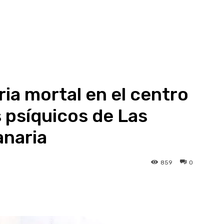
ia mortal en el centro
 psíquicos de Las
anaria
859
0
atsApp
Linkedin
Telegram