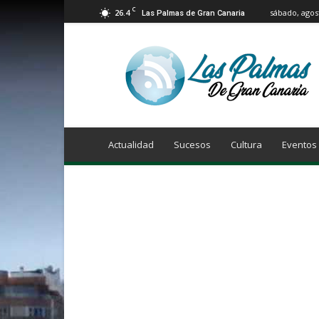
C
26.4
sábado, agos
Las Palmas de Gran Canaria
Info
Las
Palmas
de
Gran
Canaria
Actualidad
Sucesos
Cultura
Eventos