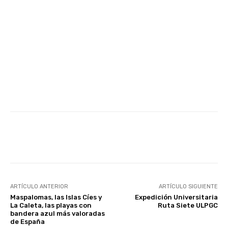
Facebook
Twitter
WhatsApp
ARTÍCULO ANTERIOR
ARTÍCULO SIGUIENTE
Maspalomas, las Islas Cíes y
Expedición Universitaria
La Caleta, las playas con
Ruta Siete ULPGC
bandera azul más valoradas
de España