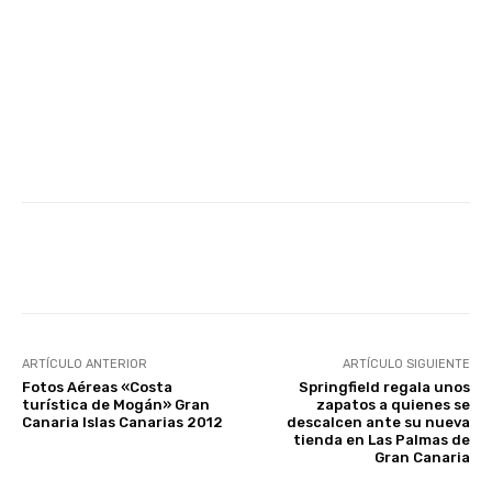
Facebook
Twitter
WhatsApp
ARTÍCULO ANTERIOR
ARTÍCULO SIGUIENTE
Fotos Aéreas «Costa
Springfield regala unos
turística de Mogán» Gran
zapatos a quienes se
Canaria Islas Canarias 2012
descalcen ante su nueva
tienda en Las Palmas de
Gran Canaria