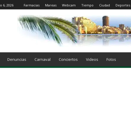
o 6, 2026
Farmacias
Mareas
Webcam
Tiempo
Ciudad
Deportes
Denuncias
Carnaval
Conciertos
Videos
Fotos