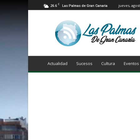
C
26.6
jueves, agost
Las Palmas de Gran Canaria
Info
Las
Palmas
de
Gran
Canaria
Actualidad
Sucesos
Cultura
Eventos