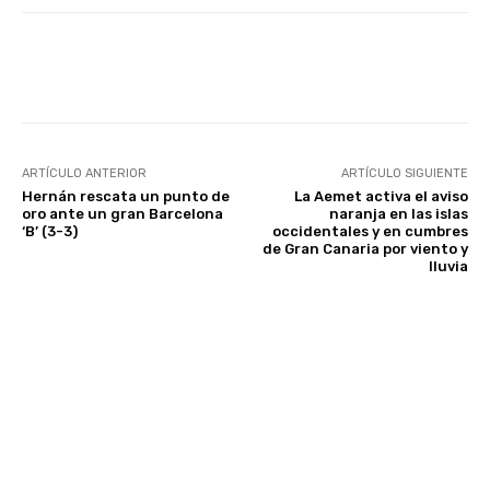
Facebook
Twitter
WhatsApp
ARTÍCULO ANTERIOR
ARTÍCULO SIGUIENTE
Hernán rescata un punto de
La Aemet activa el aviso
oro ante un gran Barcelona
naranja en las islas
‘B’ (3-3)
occidentales y en cumbres
de Gran Canaria por viento y
lluvia