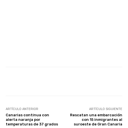
Facebook
Twitter
WhatsApp
ARTÍCULO ANTERIOR
ARTÍCULO SIGUIENTE
Canarias continua con
Rescatan una embarcación
alerta naranja por
con 15 inmigrantes al
temperaturas de 37 grados
suroeste de Gran Canaria