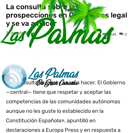
La consulta sobre las
prospecciones en Canarias es legal
y se va a hacer
21 Agosto, 2014
2645
0
Facebook
Twitter
WhatsApp
L
«La consulta es legal y se va a hacer. El Gobierno
—central— tiene que respetar y aceptar las
competencias de las comunidades autónomas
aunque no les guste lo establecido en la
Constitución Española», apuntilló en
declaraciones a Europa Press y en respuesta a