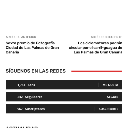
Facebook
Twitter
WhatsApp
L
ARTÍCULO ANTERIOR
ARTÍCULO SIGUIENTE
Sexto premio de Fotografía
Los ciclomotores podrán
Ciudad de Las Palmas de Gran
circular por el carril-guagua de
Canaria
Las Palmas de Gran Canaria
SÍGUENOS EN LAS REDES
1,714
Fans
ME GUSTA
242
Seguidores
SEGUIR
967
Suscriptores
SUSCRIBIRTE