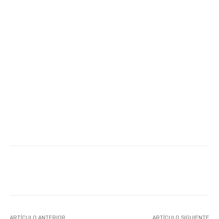
Facebook
Twitter
WhatsApp
ARTÍCULO ANTERIOR
ARTÍCULO SIGUIENTE