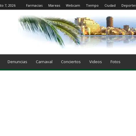
to 7, 2026
Farmacias
Mareas
Webcam
Tiempo
Ciudad
Deporte
Denuncias
Carnaval
Conciertos
Videos
Fotos