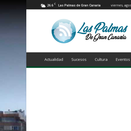
C
26.6
viernes, agos
Las Palmas de Gran Canaria
Info
Las
Palmas
de
Gran
Canaria
Actualidad
Sucesos
Cultura
Eventos