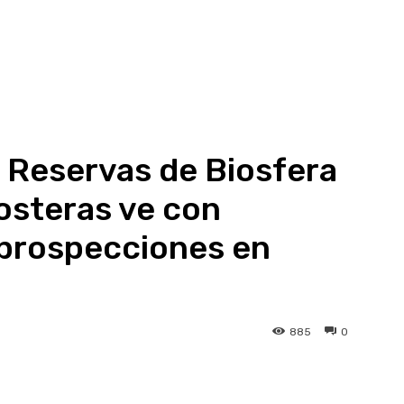
 Reservas de Biosfera
Costeras ve con
 prospecciones en
885
0
atsApp
Linkedin
Telegram