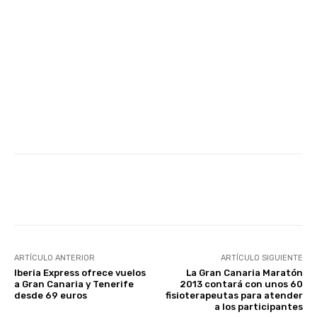
Facebook
Twitter
WhatsApp
ARTÍCULO ANTERIOR
ARTÍCULO SIGUIENTE
Iberia Express ofrece vuelos
La Gran Canaria Maratón
a Gran Canaria y Tenerife
2013 contará con unos 60
desde 69 euros
fisioterapeutas para atender
a los participantes