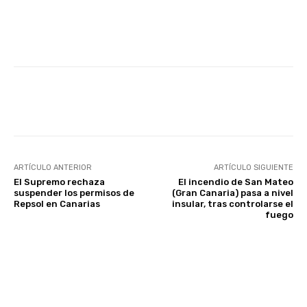
Facebook
Twitter
WhatsApp
ARTÍCULO ANTERIOR
ARTÍCULO SIGUIENTE
El Supremo rechaza
El incendio de San Mateo
suspender los permisos de
(Gran Canaria) pasa a nivel
Repsol en Canarias
insular, tras controlarse el
fuego