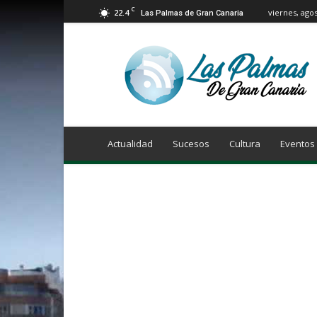
C
22.4
viernes, agos
Las Palmas de Gran Canaria
Info
Las
Palmas
de
Gran
Canaria
Actualidad
Sucesos
Cultura
Eventos