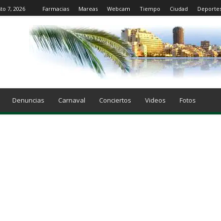
to 7, 2026
Farmacias
Mareas
Webcam
Tiempo
Ciudad
Deporte
Denuncias
Carnaval
Conciertos
Videos
Fotos