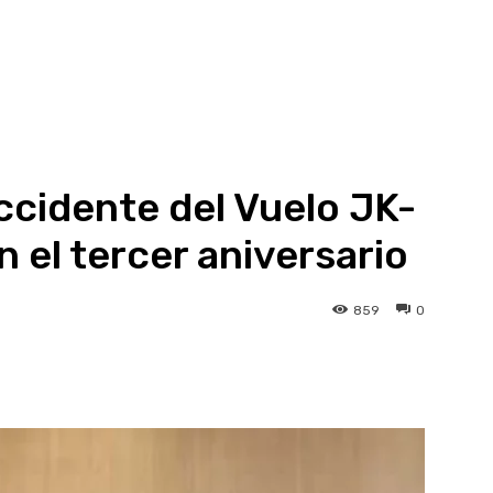
ccidente del Vuelo JK-
el tercer aniversario
859
0
atsApp
Linkedin
Telegram