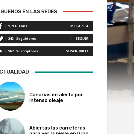
ÍGUENOS EN LAS REDES
1,714
Fans
ME GUSTA
242
Seguidores
SEGUIR
967
Suscriptores
SUSCRIBIRTE
CTUALIDAD
Canarias en alerta por
intenso oleaje
Abiertas las carreteras
para ver la nieve en Gran