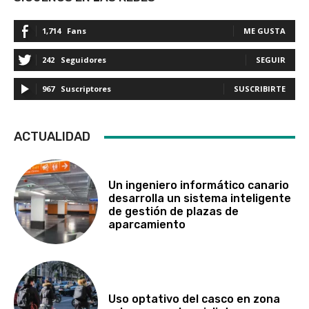
1,714
Fans
ME GUSTA
242
Seguidores
SEGUIR
967
Suscriptores
SUSCRIBIRTE
ACTUALIDAD
Un ingeniero informático canario
desarrolla un sistema inteligente
de gestión de plazas de
aparcamiento
Uso optativo del casco en zona