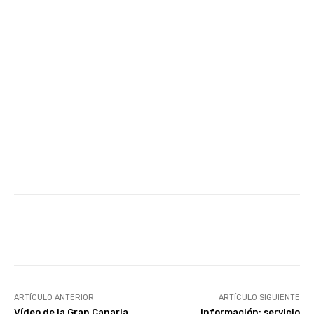
Facebook
Twitter
WhatsApp
ARTÍCULO ANTERIOR
ARTÍCULO SIGUIENTE
Vídeo de la Gran Canaria
Información: servicio