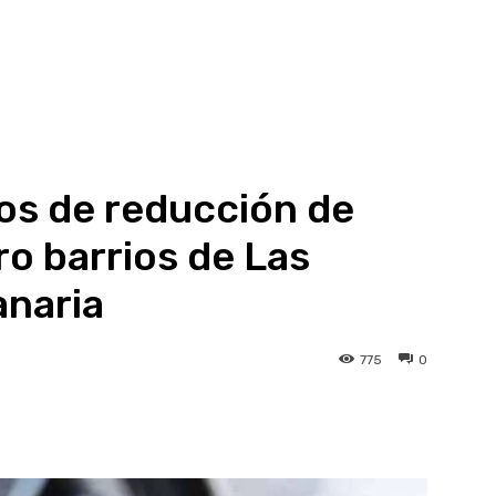
os de reducción de
ro barrios de Las
anaria
775
0
atsApp
Linkedin
Telegram