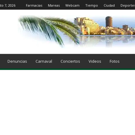
to 7, 2026
Farmacias
Mareas
Webcam
Tiempo
Ciudad
Deporte
Denuncias
Carnaval
Conciertos
Videos
Fotos