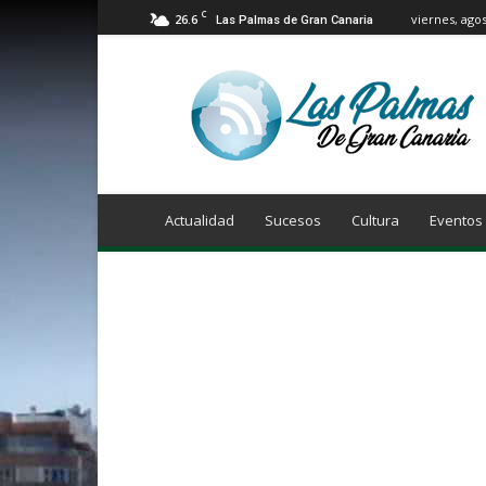
C
26.6
viernes, agos
Las Palmas de Gran Canaria
Info
Las
Palmas
de
Gran
Canaria
Actualidad
Sucesos
Cultura
Eventos