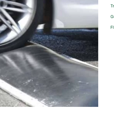
T
G
F