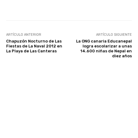
Facebook
Twitter
WhatsApp
ARTÍCULO ANTERIOR
ARTÍCULO SIGUIENTE
Chapuzón Nocturno de Las
La ONG canaria Educanepal
Fiestas de La Naval 2012 en
logra escolarizar a unas
La Playa de Las Canteras
14.600 niñas de Nepal en
diez años