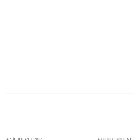
Facebook
Twitter
WhatsApp
ARTÍCULO ANTERIOR
ARTÍCULO SIGUIENTE