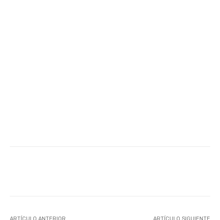
Facebook
Twitter
WhatsApp
ARTÍCULO ANTERIOR
ARTÍCULO SIGUIENTE