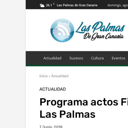
C
26.1
domingo, agos
Las Palmas de Gran Canaria
Info
Las
Palmas
de
Gran
Canaria
Actualidad
Sucesos
Cultura
Eventos
Inicio
Actualidad
ACTUALIDAD
Programa actos F
Las Palmas
7 Junio, 2018