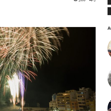
2999
0
tsApp
Linkedin
Telegram
A