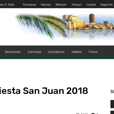
to 9, 2026
Farmacias
Mareas
Webcam
Tiempo
Ciudad
Deportes
Denuncias
Carnaval
Conciertos
Videos
Fotos
iesta San Juan 2018
S