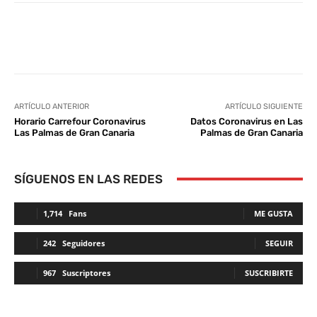
Facebook
Twitter
WhatsApp
L
ARTÍCULO ANTERIOR
ARTÍCULO SIGUIENTE
Horario Carrefour Coronavirus
Datos Coronavirus en Las
Las Palmas de Gran Canaria
Palmas de Gran Canaria
SÍGUENOS EN LAS REDES
1,714
Fans
ME GUSTA
242
Seguidores
SEGUIR
967
Suscriptores
SUSCRIBIRTE