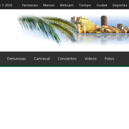
o 7, 2026
Farmacias
Mareas
Webcam
Tiempo
Ciudad
Deportes
Denuncias
Carnaval
Conciertos
Videos
Fotos