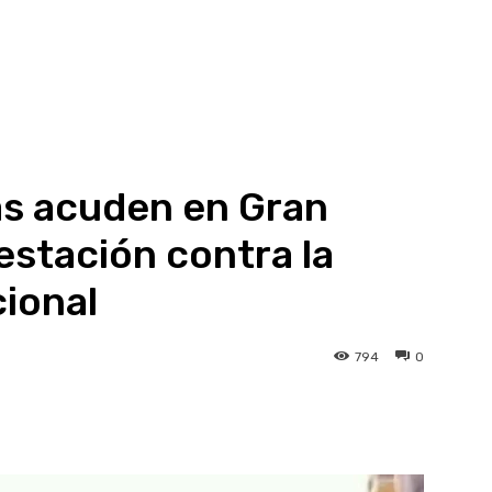
s acuden en Gran
estación contra la
ional
794
0
atsApp
Linkedin
Telegram