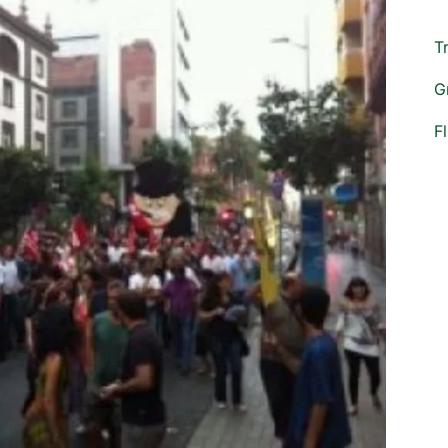
T
G
F