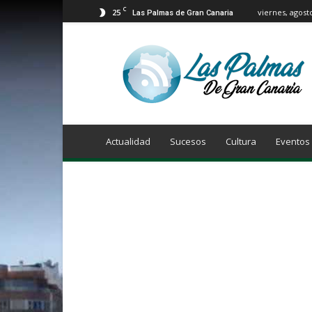
C
25
viernes, agost
Las Palmas de Gran Canaria
Info
Las
Palmas
de
Gran
Canaria
Actualidad
Sucesos
Cultura
Eventos