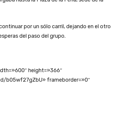
ntinuar por un sólo carril, dejando en el otro
esperas del paso del grupo.
width=»600″ height=»366″
ed/b05wf27gZbU» frameborder=»0″