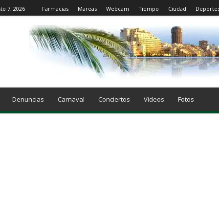
to 7, 2026
Farmacias
Mareas
Webcam
Tiempo
Ciudad
Deporte
Denuncias
Carnaval
Conciertos
Videos
Fotos