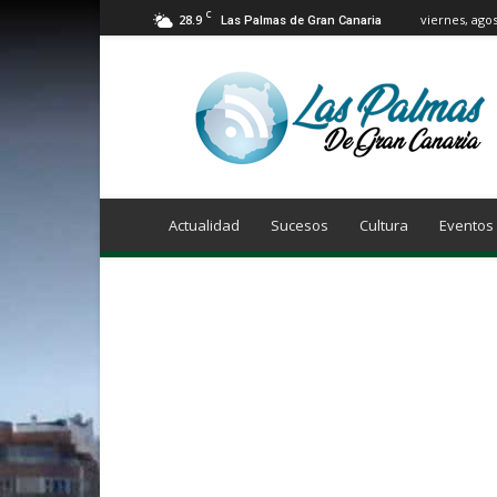
C
28.9
viernes, agos
Las Palmas de Gran Canaria
Info
Las
Palmas
de
Gran
Canaria
Actualidad
Sucesos
Cultura
Eventos