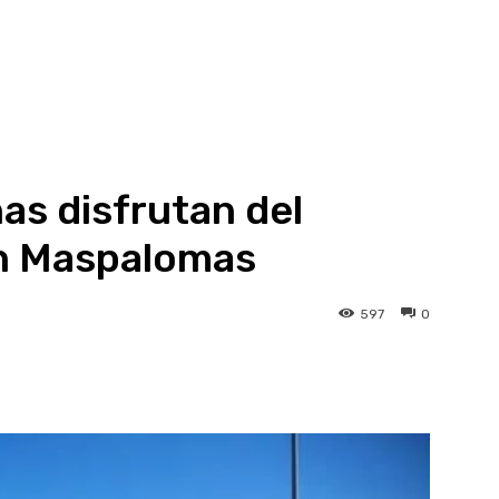
as disfrutan del
 en Maspalomas
597
0
atsApp
Linkedin
Telegram