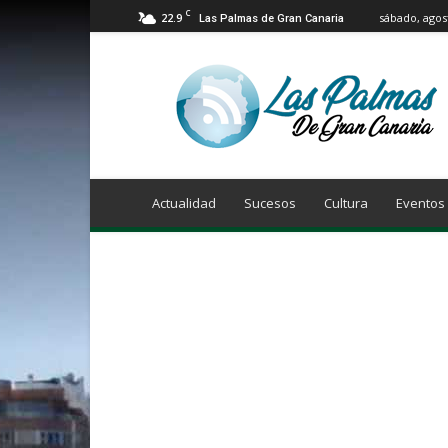
C
22.9
sábado, agos
Las Palmas de Gran Canaria
Info
Las
Palmas
de
Gran
Canaria
Actualidad
Sucesos
Cultura
Eventos