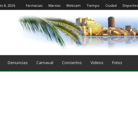
to 8, 2026
Farmacias
Mareas
Webcam
Tiempo
Ciudad
Deportes
Denuncias
Carnaval
Conciertos
Videos
Fotos