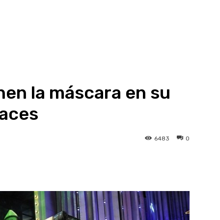
nen la máscara en su
races
6483
0
atsApp
Linkedin
Telegram