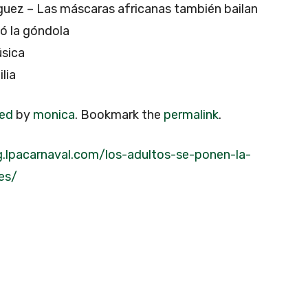
íguez – Las máscaras africanas también bailan
có la góndola
úsica
lia
zed
by
monica
. Bookmark the
permalink
.
g.lpacarnaval.com/los-adultos-se-ponen-la-
es/