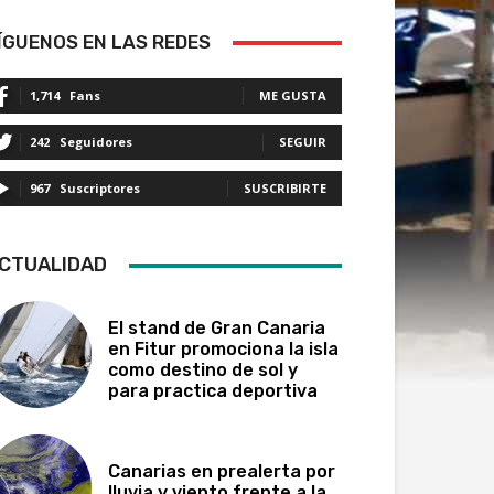
ÍGUENOS EN LAS REDES
1,714
Fans
ME GUSTA
242
Seguidores
SEGUIR
967
Suscriptores
SUSCRIBIRTE
CTUALIDAD
El stand de Gran Canaria
en Fitur promociona la isla
como destino de sol y
para practica deportiva
Canarias en prealerta por
lluvia y viento frente a la