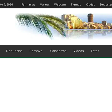
to 7, 2026
Farmacias
Mareas
Webcam
Tiempo
Ciudad
Deporte
Denuncias
Carnaval
Conciertos
Videos
Fotos