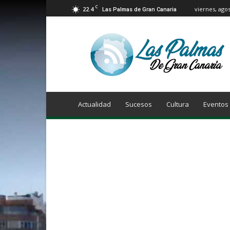
C
22.4
viernes, agos
Las Palmas de Gran Canaria
Info
Las
Palmas
de
Gran
Canaria
Actualidad
Sucesos
Cultura
Eventos