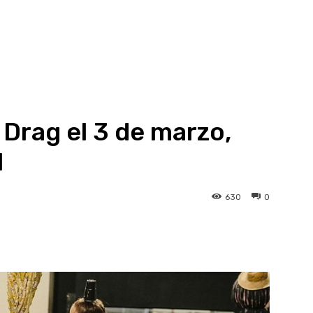
 Drag el 3 de marzo,
l
630
0
atsApp
Linkedin
Telegram