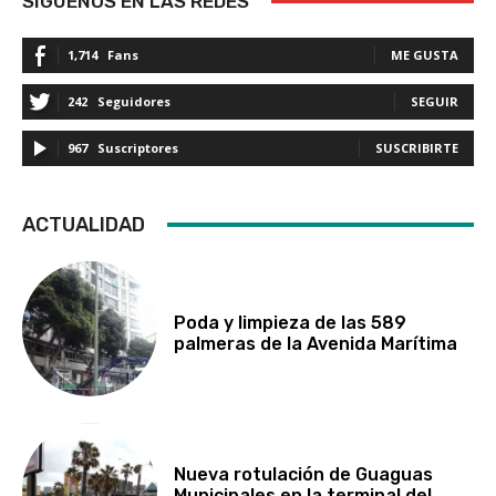
SÍGUENOS EN LAS REDES
1,714
Fans
ME GUSTA
242
Seguidores
SEGUIR
967
Suscriptores
SUSCRIBIRTE
ACTUALIDAD
Poda y limpieza de las 589
palmeras de la Avenida Marítima
Nueva rotulación de Guaguas
Municipales en la terminal del