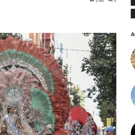
2760
0
tsApp
Linkedin
Telegram
A