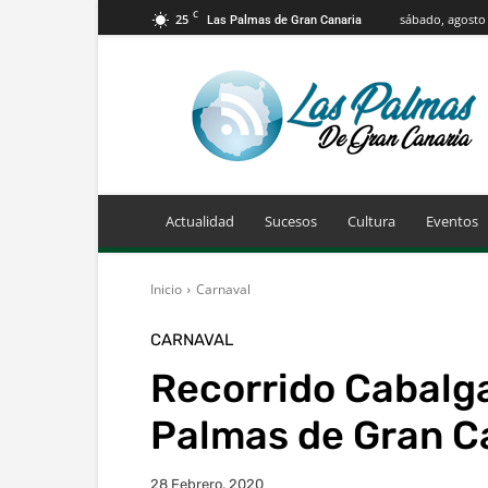
C
25
sábado, agosto 
Las Palmas de Gran Canaria
Info
Las
Palmas
de
Gran
Canaria
Actualidad
Sucesos
Cultura
Eventos
Inicio
Carnaval
CARNAVAL
Recorrido Cabalg
Palmas de Gran C
28 Febrero, 2020