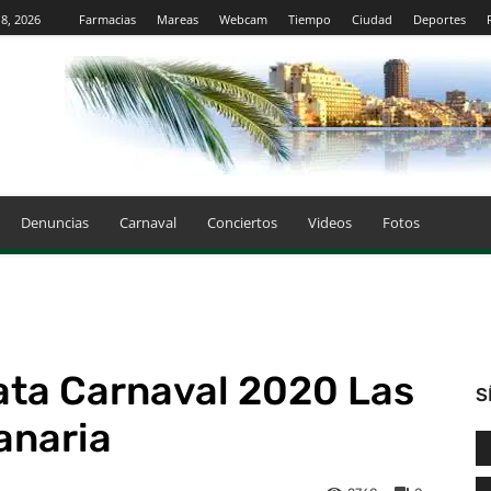
8, 2026
Farmacias
Mareas
Webcam
Tiempo
Ciudad
Deportes
Denuncias
Carnaval
Conciertos
Videos
Fotos
ata Carnaval 2020 Las
S
anaria