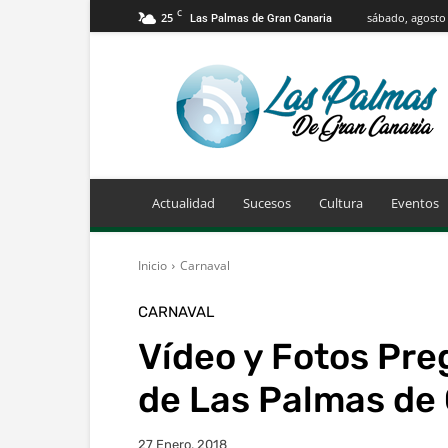
C
25
sábado, agosto 
Las Palmas de Gran Canaria
Info
Las
Palmas
de
Gran
Canaria
Actualidad
Sucesos
Cultura
Eventos
Inicio
Carnaval
CARNAVAL
Vídeo y Fotos Pre
de Las Palmas de
27 Enero, 2018