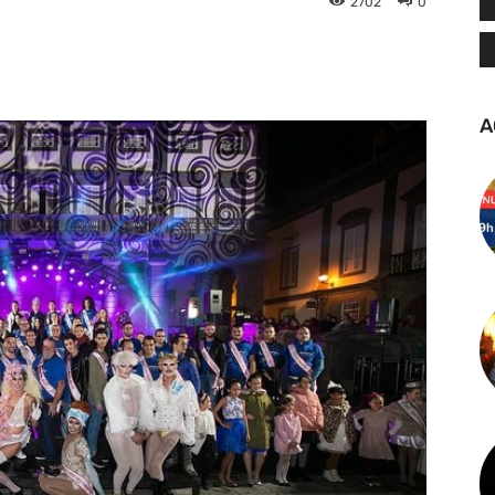
2702
0
tsApp
Linkedin
Telegram
A