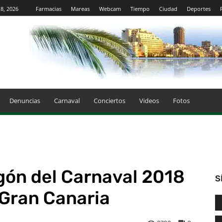
8, 2026
Farmacias
Mareas
Webcam
Tiempo
Ciudad
Deportes
Denuncias
Carnaval
Conciertos
Videos
Fotos
gón del Carnaval 2018
S
 Gran Canaria