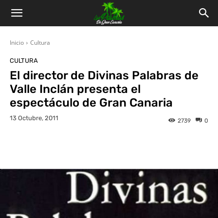
Inicio
Cultura
CULTURA
El director de Divinas Palabras de
Valle Inclán presenta el
espectáculo de Gran Canaria
13 Octubre, 2011
2739
0
Facebook
Twitter
WhatsApp
L