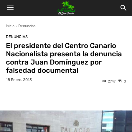
Inicio
Denuncias
DENUNCIAS
El presidente del Centro Canario
Nacionalista presenta la denuncia
contra Juan Domínguez por
falsedad documental
18 Enero, 2013
2747
0
Facebook
Twitter
WhatsApp
L