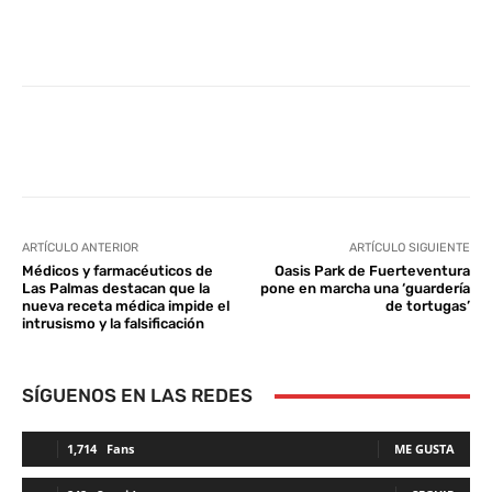
Facebook
Twitter
WhatsApp
L
ARTÍCULO ANTERIOR
ARTÍCULO SIGUIENTE
Médicos y farmacéuticos de
Oasis Park de Fuerteventura
Las Palmas destacan que la
pone en marcha una ‘guardería
nueva receta médica impide el
de tortugas’
intrusismo y la falsificación
SÍGUENOS EN LAS REDES
1,714
Fans
ME GUSTA