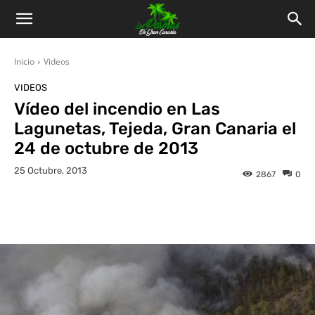
Inicio
Videos
VIDEOS
Vídeo del incendio en Las
Lagunetas, Tejeda, Gran Canaria el
24 de octubre de 2013
25 Octubre, 2013
2867
0
Facebook
Twitter
WhatsApp
L