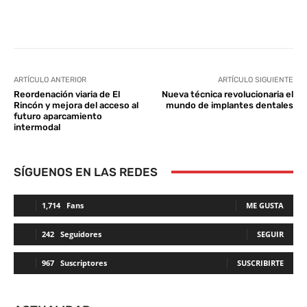
Facebook
Twitter
WhatsApp
L
ARTÍCULO ANTERIOR
ARTÍCULO SIGUIENTE
Reordenación viaria de El
Nueva técnica revolucionaria el
Rincón y mejora del acceso al
mundo de implantes dentales
futuro aparcamiento
intermodal
SÍGUENOS EN LAS REDES
1,714
Fans
ME GUSTA
242
Seguidores
SEGUIR
967
Suscriptores
SUSCRIBIRTE