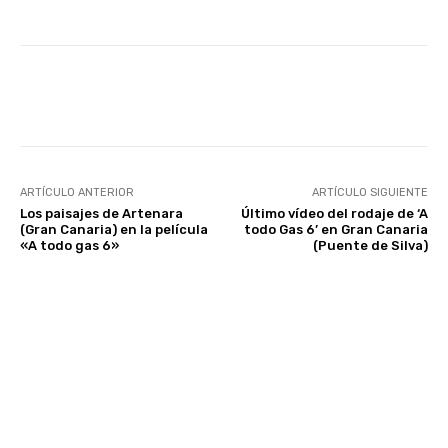
Facebook
Twitter
WhatsApp
ARTÍCULO ANTERIOR
ARTÍCULO SIGUIENTE
Los paisajes de Artenara
Último vídeo del rodaje de ‘A
(Gran Canaria) en la película
todo Gas 6’ en Gran Canaria
«A todo gas 6»
(Puente de Silva)