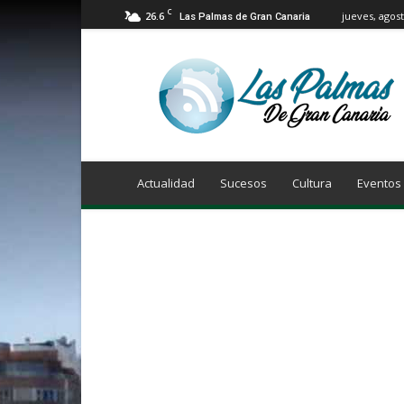
C
26.6
jueves, agost
Las Palmas de Gran Canaria
Info
Las
Palmas
de
Gran
Canaria
Actualidad
Sucesos
Cultura
Eventos