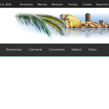
o 6, 2026
Farmacias
Mareas
Webcam
Tiempo
Ciudad
Deportes
Denuncias
Carnaval
Conciertos
Videos
Fotos