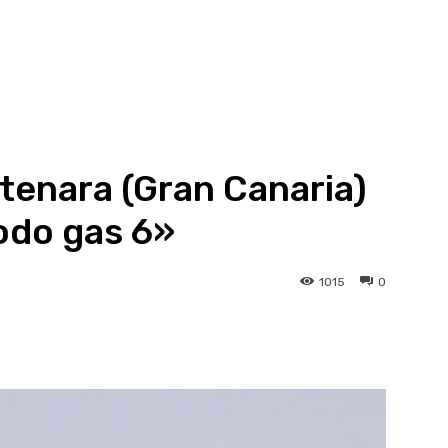
rtenara (Gran Canaria)
todo gas 6»
1015
0
atsApp
Linkedin
Telegram