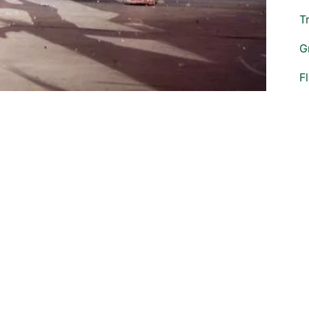
T
G
F