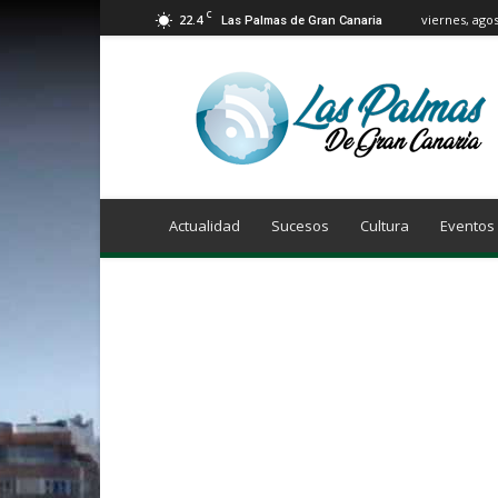
C
22.4
viernes, agos
Las Palmas de Gran Canaria
Info
Las
Palmas
de
Gran
Canaria
Actualidad
Sucesos
Cultura
Eventos