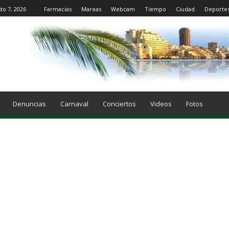
to 7, 2026
Farmacias
Mareas
Webcam
Tiempo
Ciudad
Deporte
Denuncias
Carnaval
Conciertos
Videos
Fotos