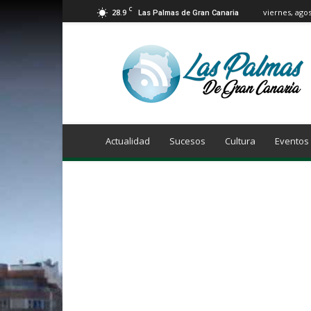
C
28.9
viernes, agos
Las Palmas de Gran Canaria
Info
Las
Palmas
de
Gran
Canaria
Actualidad
Sucesos
Cultura
Eventos