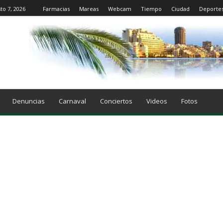
to 7, 2026
Farmacias
Mareas
Webcam
Tiempo
Ciudad
Deporte
Denuncias
Carnaval
Conciertos
Videos
Fotos