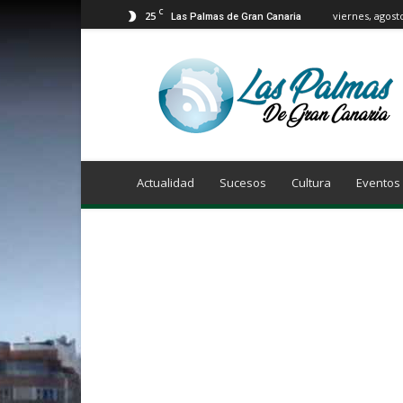
C
25
viernes, agost
Las Palmas de Gran Canaria
Info
Las
Palmas
de
Gran
Canaria
Actualidad
Sucesos
Cultura
Eventos