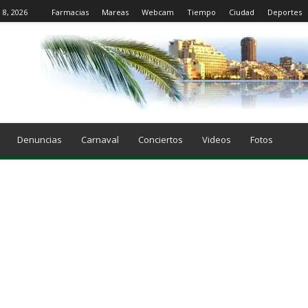
 8, 2026
Farmacias
Mareas
Webcam
Tiempo
Ciudad
Deportes
Denuncias
Carnaval
Conciertos
Videos
Fotos