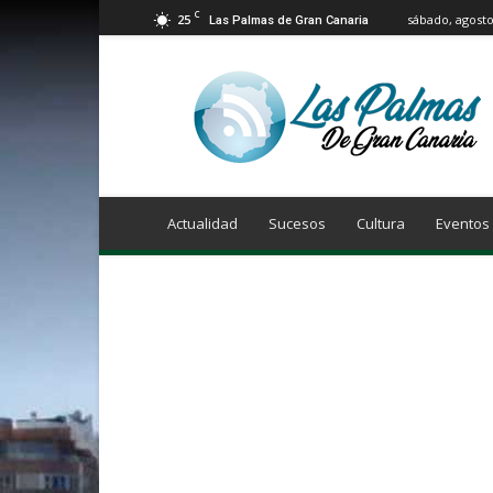
C
25
sábado, agosto
Las Palmas de Gran Canaria
Info
Las
Palmas
de
Gran
Canaria
Actualidad
Sucesos
Cultura
Eventos