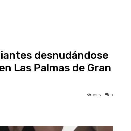
diantes desnudándose
s en Las Palmas de Gran
1253
0
atsApp
Linkedin
Telegram