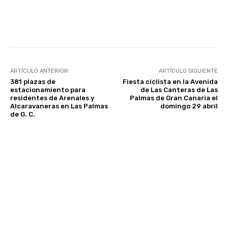
Facebook
Twitter
WhatsApp
ARTÍCULO ANTERIOR
ARTÍCULO SIGUIENTE
381 plazas de
Fiesta ciclista en la Avenida
estacionamiento para
de Las Canteras de Las
residentes de Arenales y
Palmas de Gran Canaria el
Alcaravaneras en Las Palmas
domingo 29 abril
de G. C.