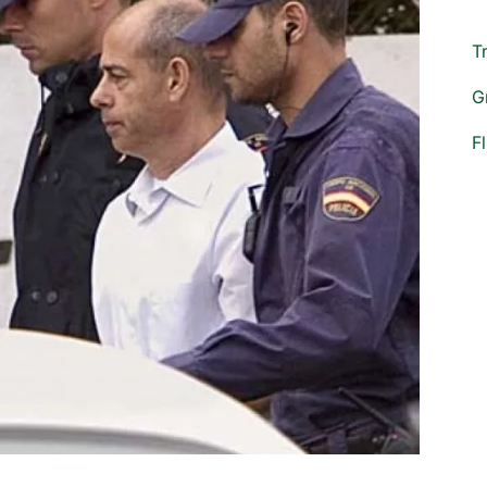
T
G
F