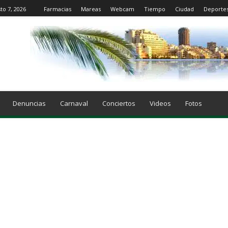
to 7, 2026
Farmacias
Mareas
Webcam
Tiempo
Ciudad
Deporte
Denuncias
Carnaval
Conciertos
Videos
Fotos