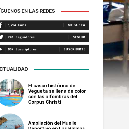
ÍGUENOS EN LAS REDES
1,714
Fans
ME GUSTA
242
Seguidores
SEGUIR
967
Suscriptores
SUSCRIBIRTE
CTUALIDAD
El casco histórico de
Vegueta se llena de color
con las alfombras del
Corpus Christi
Ampliación del Muelle
Deportivo en Las Palmas