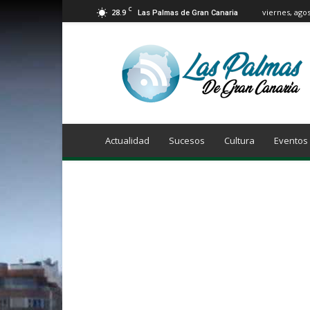
C
28.9
viernes, agos
Las Palmas de Gran Canaria
Info
Las
Palmas
de
Gran
Canaria
Actualidad
Sucesos
Cultura
Eventos