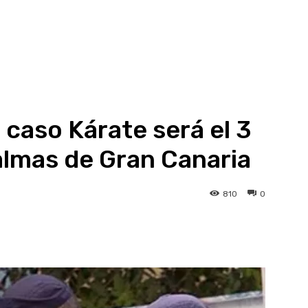
el caso Kárate será el 3
almas de Gran Canaria
810
0
atsApp
Linkedin
Telegram