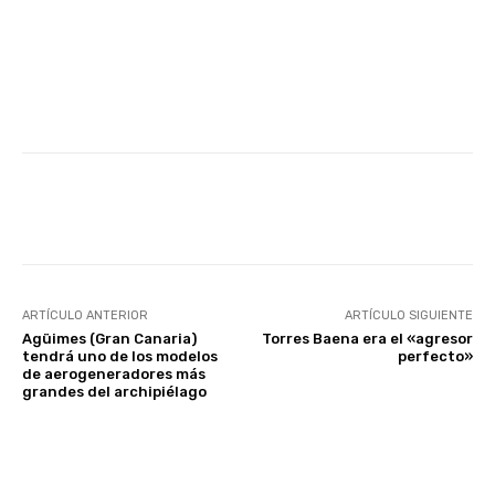
Facebook
Twitter
WhatsApp
ARTÍCULO ANTERIOR
ARTÍCULO SIGUIENTE
Agüimes (Gran Canaria)
Torres Baena era el «agresor
tendrá uno de los modelos
perfecto»
de aerogeneradores más
grandes del archipiélago