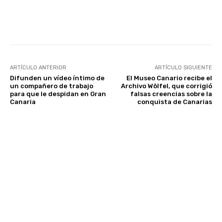
Facebook
Twitter
WhatsApp
ARTÍCULO ANTERIOR
ARTÍCULO SIGUIENTE
Difunden un vídeo íntimo de
El Museo Canario recibe el
un compañero de trabajo
Archivo Wölfel, que corrigió
para que le despidan en Gran
falsas creencias sobre la
Canaria
conquista de Canarias