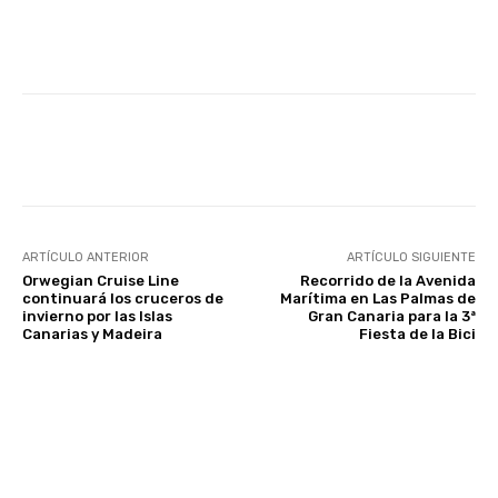
Facebook
Twitter
WhatsApp
ARTÍCULO ANTERIOR
ARTÍCULO SIGUIENTE
Orwegian Cruise Line
Recorrido de la Avenida
continuará los cruceros de
Marítima en Las Palmas de
invierno por las Islas
Gran Canaria para la 3ª
Canarias y Madeira
Fiesta de la Bici