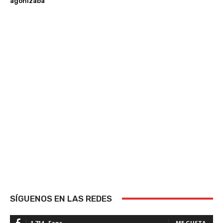
agonizaba
SÍGUENOS EN LAS REDES
1,714
Fans
ME GUSTA